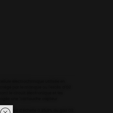
lule électrochimique utilisée en
rotégé par le manque ou l'excès d'O2
nt le circuit électronique et les
t logée une "cartouche capteur
avec fond d’échelle à 25,0% du gaz O2.