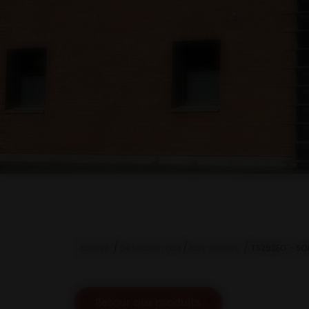
/
/
/
Accueil
Détection gaz
Nos sondes
TS293EO - S
Retour aux produits