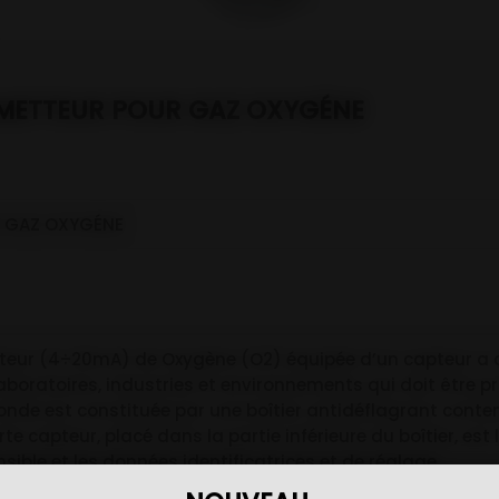
SMETTEUR POUR GAZ OXYGÉNE
R GAZ OXYGÉNE
eur (4÷20mA) de Oxygène (O2) équipée d’un capteur a cel
boratoires, industries et environnements qui doit être p
onde est constituée par une boîtier antidéflagrant contena
e capteur, placé dans la partie inférieure du boîtier, es
ible et les données identificatrices et de réglage.
ur sur 3 fils avec un signal de sortie S 4÷20mA linéaire 