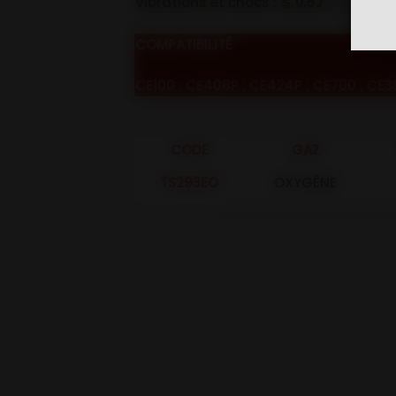
Vibrations et chocs : ≦ 0,5J
COMPATIBILITÉ
CE100 ; CE408P ; CE424P ; CE700 ; CE
CODE
GAZ
TS293EO
OXYGÈNE