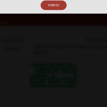
VOIR ICI
380UR
CARTOUCHE
POSITION D
il doit être fixé à environ 1,60 m du pla
ZSEO1/EC
que l’air.