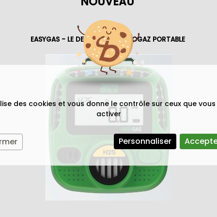
NOUVEAU
centrales d’alarmes mono et multivoies Tecnocontrol. Sur la
s opérations de vérification et calibrage et 3 leds indiq
EASYGAS - LE DETECTEUR MONOGAZ PORTABLE
2W
10/+15%) 2W
tilise des cookies et vous donne le contrôle sur ceux que vous
activer
Personnaliser
Accepte
ermer
vie
÷90 % RH ; non condensée
hérique +/- 10 %