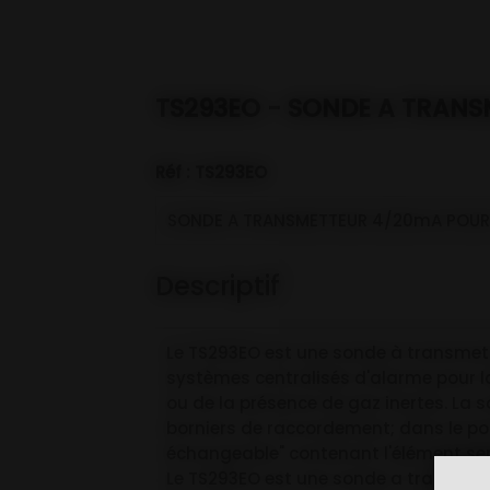
TS293EO - SONDE A TRAN
Réf : TS293EO
SONDE A TRANSMETTEUR 4/20mA POU
Descriptif
Le TS293EO est une sonde à transmett
systèmes centralisés d'alarme pour la
ou de la présence de gaz inertes. La s
borniers de raccordement; dans le port
échangeable" contenant l'élément sens
Le TS293EO est une sonde a transmette