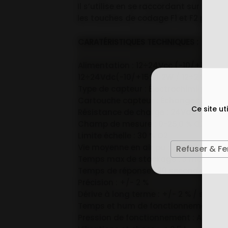
Il s’utilise en se raccordant sur les 
les touches de codage F1 et F2 pour le
CARATÉRISTIQUES TECHNIQUES :
Alimentation : 12÷24Vcc (-10/+15%) 
12÷24Vdc(-10/+15%) 2W / 12÷24Vcc(-
Type de capteur : Électrochimique
Cartouche capteur : Échangeable
Ce site u
Résistance de charge : 24Vdc (-10%)
Champ de mesure : 0-25,0 % O2
Limite échelle : 30 % O2
Vie moyenne en air pu : 2 ans
Refuser & F
Temps max de stockage : 3 mois
Temps de réponse : 30 secondes
Précision : +/- 2 %
Dérive à long terme : +/- 2 % / sur sa 
Temps et hum de fonctionnement : 15
Pression de fonctionnement : Atmosp