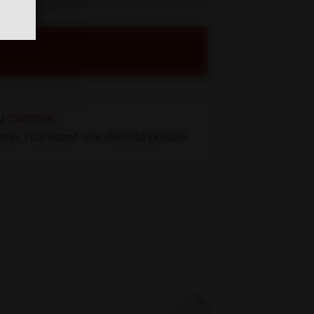
U CAPTEUR
ncher, l’O2 étant une densité proche