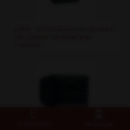
SE194K - DETECTEUR DE GAZ NATUREL ET
G.P.L (Butane / propane) pour
chaufferie
03 20 84 06 53
ME RAPPELER
CE408P - DETECTION POUR USAGE