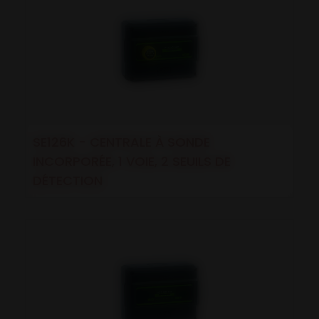
SE126K - CENTRALE À SONDE
INCORPORÉE, 1 VOIE, 2 SEUILS DE
DÉTECTION