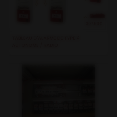
307.50€
TABLEAU D'ALARME DE TYPE 4
AUTONOME / RADIO