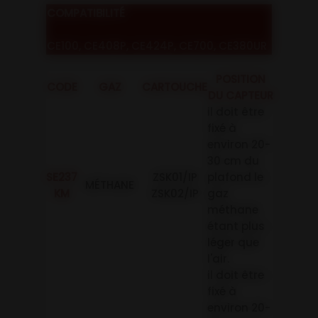
COMPATIBILITÉ
CE100, CE408P, CE424P, CE700, CE380UR
POSITION
CODE
GAZ
CARTOUCHE
DU CAPTEUR
il doit être
fixé à
environ 20-
30 cm du
SE237
ZSK01/IP
plafond le
MÉTHANE
KM
ZSK02/IP
gaz
méthane
étant plus
léger que
l'air.
il doit être
fixé à
environ 20-