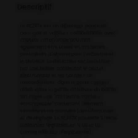
Descriptif
Le SE237K est un détecteur ponctuel
pour gaz et vapeurs combustibles avec
capteur catalytique pouvant
également être utilisé en systèmes
centralisés d'alarme pour l’industrie et
le tertiaire. Le détecteur est constitué
par une boîtier contenant le circuit
électronique et les borniers de
raccordement; dans le porte capteur,
placé dans la partie inférieure du boîtier,
est logée une "cartouche capteur
échangeable" contenant l'élément
sensible et les données identificatrices
et de réglage. Le SE237K possède 3 relais
d'alarmes réglables en % de la LIE
(Limite Inférieur d'explosivité).