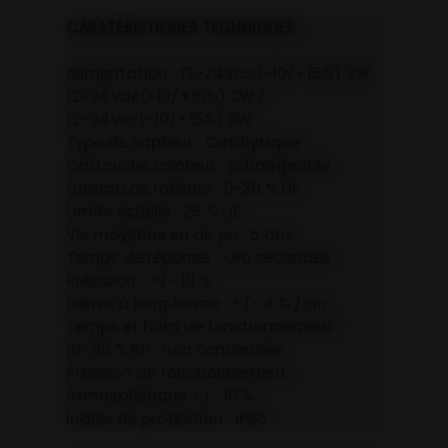
CARATÉRISTIQUES TECHNIQUES :
Alimentation : 12÷24Vcc (-10/+15%) 2W
12÷24Vdc(-10/+15%) 2W /
12÷24Vcc(-10/+15%) 2W
Type de capteur : Catalytique
Cartouche capteur : Échangeable
Champ de mesure : 0-20 % LIE
Limite échelle : 25 % LIE
Vie moyenne en air pu : 5 ans
Temps de réponse : <60 secondes
Précision : +/- 10 %
Dérive à long terme : +/- 4 % / an
Temps et hum de fonctionnement :
10÷90 % RH ; non condensée
Pression de fonctionnement :
Atmosphérique +/- 10 %
Indice de protection : IP65