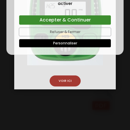
ESSENCE
ZSKB/IP
activer
KB
les vapeurs
d’essence
étant plus
Accepter & Continuer
lourdes que
Refuser & Fermer
l'air.
Personnaliser
VOIR ICI