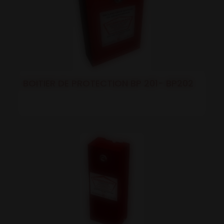
BOITIER DE PROTECTION BP 201- BP202